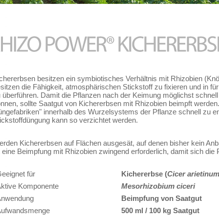
chererbsen besitzen ein symbiotisches Verhältnis mit Rhizobien (Knö
sitzen die Fähigkeit, atmosphärischen Stickstoff zu fixieren und in f
 überführen. Damit die Pflanzen nach der Keimung möglichst schnell 
nnen, sollte Saatgut von Kichererbsen mit Rhizobien beimpft werden. D
ngefabriken" innerhalb des Wurzelsystems der Pflanze schnell zu ent
ickstoffdüngung kann so verzichtet werden.
rden Kichererbsen auf Flächen ausgesät, auf denen bisher kein Anb
t eine Beimpfung mit Rhizobien zwingend erforderlich, damit sich die 
eeignet für
Kichererbse (
Cicer arietinu
ktive Komponente
Mesorhizobium ciceri
Anwendung
Beimpfung von Saatgut
Aufwandsmenge
500 ml / 100 kg Saatgut