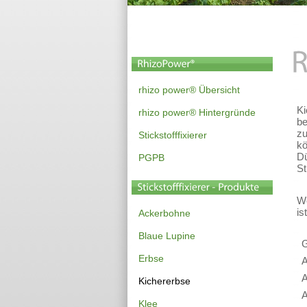
rhizo power® Übersicht
Ki
rhizo power® Hintergründe
be
zu
Stickstofffixierer
kö
Dü
PGPB
St
We
is
Ackerbohne
Blaue Lupine
G
Erbse
A
Kichererbse
Klee