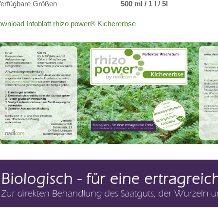
erfügbare Größen
500 ml / 1 l / 5l
wnload Infoblatt rhizo power® Kichererbse